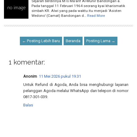
Sejarah berdirinya MTs Ma’arif Al-Munir Bandongan a.
Pada tanggal 11 Februari 1964 seorang kyai kharismatik
simbah KR. Alwi yang pada waktu itu menjadi ‘Asisten
Wedono’ (Camat) Bandongan d…
Read More
← Posting Lebih Baru
Beranda
Posting Lama →
1 komentar:
Anonim
11 Mei 2026 pukul 19.31
Untuk Refund di Agoda, Anda bisa menghubungi layanan
pelanggan Agoda melalui WhatsApp dan telepon di nomor
0817-301-039.
Balas