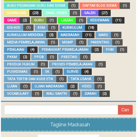
BUKU PEGANGAN GURU DAN SISWA
(1)
DAFTAR BLOG SISWA
(1)
DOWNLOAD
(23)
EMAIL SISWA
(1)
GALERI
(27)
GAME
(2)
GURU
(1)
IJAZAH
(1)
KESISWAAN
(11)
KISI-KISI
(1)
KSM
(1)
KURIKULUM
(18)
KURIKULUM MERDEKA
(3)
MADRASAH
(11)
MARS
(1)
MEDIA PEMBELAJARAN
(1)
MGMP
(1)
PARENTING
(1)
PENILAIAN
(4)
PERANGKAT PEMBELAJARAN
(2)
PHBI
(1)
PKKM
(2)
PPDB
(1)
PRESTASI
(1)
PRODUK HUKUM
(1)
PROSES PEMBELAJARAN
(1)
PUSKESMAS
(1)
SK
(1)
SURVEI
(4)
TATA TERTIB DAN KODE ETIK
(1)
TATA USAHA
(1)
UJIAN
(1)
UJIAN MADRASAH
(2)
VIDEO
(1)
VOCABULARY
(1)
WALI SANTRI
(1)
ZIARAH
(2)
Tagline Madrasah