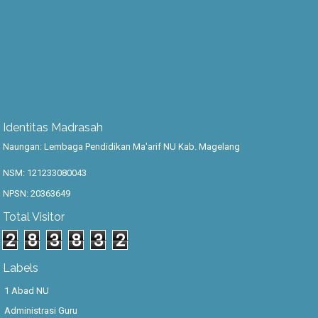
Identitas Madrasah
Naungan: Lembaga Pendidikan Ma'arif NU Kab. Magelang
NSM: 121233080043
NPSN: 20363649
Total Visitor
2
8
3
8
3
2
Labels
1 Abad NU
Administrasi Guru