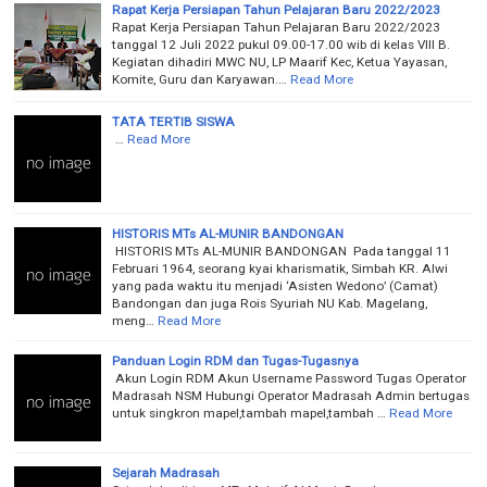
Rapat Kerja Persiapan Tahun Pelajaran Baru 2022/2023
Rapat Kerja Persiapan Tahun Pelajaran Baru 2022/2023
tanggal 12 Juli 2022 pukul 09.00-17.00 wib di kelas VIII B.
Kegiatan dihadiri MWC NU, LP Maarif Kec, Ketua Yayasan,
Komite, Guru dan Karyawan.…
Read More
TATA TERTIB SISWA
…
Read More
HISTORIS MTs AL-MUNIR BANDONGAN
HISTORIS MTs AL-MUNIR BANDONGAN Pada tanggal 11
Februari 1964, seorang kyai kharismatik, Simbah KR. Alwi
yang pada waktu itu menjadi ‘Asisten Wedono’ (Camat)
Bandongan dan juga Rois Syuriah NU Kab. Magelang,
meng…
Read More
Panduan Login RDM dan Tugas-Tugasnya
Akun Login RDM Akun Username Password Tugas Operator
Madrasah NSM Hubungi Operator Madrasah Admin bertugas
untuk singkron mapel,tambah mapel,tambah …
Read More
Sejarah Madrasah