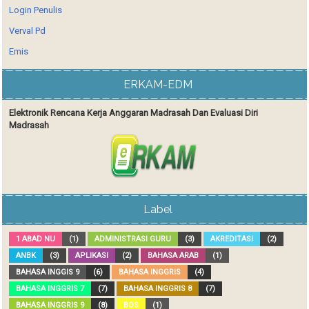
Login Penulis
Verval Pd
Emis
ERKAM-EDM
Elektronik Rencana Kerja Anggaran Madrasah Dan Evaluasi Diri
Madrasah
Label
1 ABAD NU
(1)
ADMINISTRASI GURU
(3)
AKREDITASI
(2)
ANBK
(3)
APLIKASI
(2)
BAHASA ARAB
(1)
BAHASA INGGIS 9
(6)
BAHASA INGGRIS
(4)
BAHASA INGGRIS 7
(7)
BAHASA INGGRIS 8
(7)
BAHASA INGGRIS 9
(8)
BOS
(1)