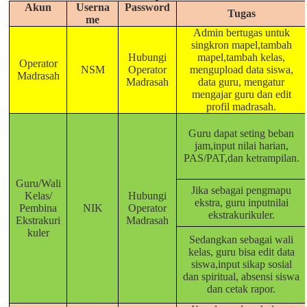
g
Akun
Userna
Password
Tugas
a
me
t
Admin bertugas untuk
i
singkron mapel,tambah
o
Hubungi
mapel,tambah kelas,
Operator
n
NSM
Operator
mengupload data siswa,
Madrasah
Madrasah
data guru, mengatur
mengajar guru dan edit
profil madrasah.
Guru dapat seting beban
jam,input nilai harian,
PAS/PAT,dan ketrampilan.
Guru/Wali
Jika sebagai pengmapu
Kelas/
Hubungi
ekstra, guru inputnilai
Pembina
NIK
Operator
ekstrakurikuler.
Ekstrakuri
Madrasah
kuler
Sedangkan sebagai wali
kelas, guru bisa edit data
siswa,input sikap sosial
dan spiritual, absensi siswa
dan cetak rapor.