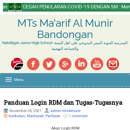
CEGAH PENULARAN COVID-19 DENGAN 5M : Mencuci Tangan,
MTs Ma'arif Al Munir
Bandongan
Nahdliyyin Junior High School- المدرسة الثنوية المنير البندوعى على اهل السنة
والجماعة النهضية
Menu
T
o
g
g
l
Panduan Login RDM dan Tugas-Tugasnya
e
November 05, 2021
admin-mtsalmunir
n
Kurikulum
,
Madrasah
,
Penilaian
1 comment
a
v
i
Akun Login RDM