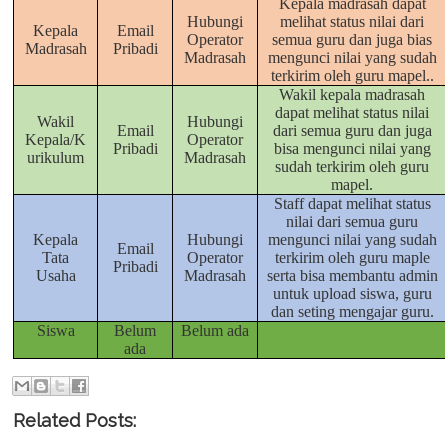
Kepala madrasah dapat
Hubungi
melihat status nilai dari
Kepala
Email
Operator
semua guru dan juga bias
Madrasah
Pribadi
Madrasah
mengunci nilai yang sudah
terkirim oleh guru mapel..
Wakil kepala madrasah
dapat melihat status nilai
Wakil
Hubungi
Email
dari semua guru dan juga
Kepala/K
Operator
Pribadi
bisa mengunci nilai yang
urikulum
Madrasah
sudah terkirim oleh guru
mapel.
Staff dapat melihat status
nilai dari semua guru
Kepala
Hubungi
mengunci nilai yang sudah
Email
Tata
Operator
terkirim oleh guru maple
Pribadi
Usaha
Madrasah
serta bisa membantu admin
untuk upload siswa, guru
dan seting mengajar guru.
Siswa
Belum
Belum ada
ada
Related Posts: