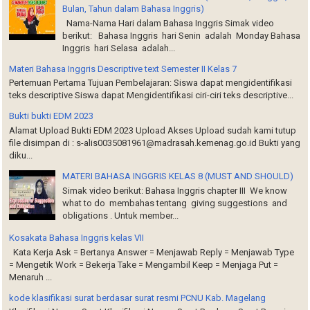
Bulan, Tahun dalam Bahasa Inggris)
Nama-Nama Hari dalam Bahasa Inggris Simak video
berikut: Bahasa Inggris hari Senin adalah Monday Bahasa
Inggris hari Selasa adalah...
Materi Bahasa Inggris Descriptive text Semester II Kelas 7
Pertemuan Pertama Tujuan Pembelajaran: Siswa dapat mengidentifikasi
teks descriptive Siswa dapat Mengidentifikasi ciri-ciri teks descriptive...
Bukti bukti EDM 2023
Alamat Upload Bukti EDM 2023 Upload Akses Upload sudah kami tutup
file disimpan di : s-alis0035081961@madrasah.kemenag.go.id Bukti yang
diku...
MATERI BAHASA INGGRIS KELAS 8 (MUST AND SHOULD)
Simak video berikut: Bahasa Inggris chapter III We know
what to do membahas tentang giving suggestions and
obligations . Untuk member...
Kosakata Bahasa Inggris kelas VII
Kata Kerja Ask = Bertanya Answer = Menjawab Reply = Menjawab Type
= Mengetik Work = Bekerja Take = Mengambil Keep = Menjaga Put =
Menaruh ...
kode klasifikasi surat berdasar surat resmi PCNU Kab. Magelang