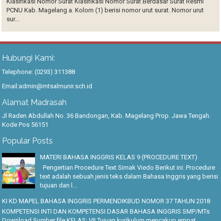
Klasifikasi Nomor Surat Klasifikasi Nomor Surat Berdasar Surat Resmi
PCNU Kab. Magelang a. Kolom (1) berisi nomor urut surat. Nomor urut
sur...
Hubungi Kami:
Telephone: (0293) 311388
Email:admin@mtsalmunir.sch.id
Alamat Madrasah
Jl Raden Abdullah No. 36 Bandongan, Kab. Magelang Prop. Jawa Tengah.
Kode Pos 56151
Popular Posts
MATERI BAHASA INGGRIS KELAS 9 (PROCEDURE TEXT)
Pengertian Procedure Text Simak Viedo Berikut ini: Procedure
text adalah sebuah jenis teks dalam Bahasa Inggris yang berisi
tujuan dan l...
KI KD MAPEL BAHASA INGGRIS PERMENDIKBUD NOMOR 37 TAHUN 2018
KOMPETENSI INTI DAN KOMPETENSI DASAR BAHASA INGGRIS SMP/MTs
Download Sumber file KELAS: VII Tujuan kurikulum mencakup empat