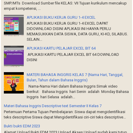
SMP/MTs Download Sumber file KELAS: VII Tujuan kurikulum mencakup
empat kompetensi, ...
APLIKASI BUKU KERJA GURU 1-4 EXCEL
APLIKASI BUKU KERJA GURU 1-4 EXCEL DAPAT
DIDOWNLOAD DISINI APLIKASI INI HANYA PERLU
MEMASUKKAN DATA SISWA, DATA GURU, KI-KD, SILABUS.
SELAIN...
APLIKASI KARTU PELAJAR EXCEL BIT 64
APLIKASI KARTU PELAJAR EXCEL BIT 64 DOWNLOAD
DISINI
MATERI BAHASA INGGRIS KELAS 7 (Nama Hari, Tanggal,
Bulan, Tahun dalam Bahasa Inggris)
Nama-Nama Hari dalam Bahasa Inggris Simak video
berikut: Bahasa Inggris hari Senin adalah Monday Bahasa
Inggris hari Selasa adalah...
Materi Bahasa Inggris Descriptive text Semester II Kelas 7
Pertemuan Pertama Tujuan Pembelajaran: Siswa dapat mengidentifikasi
teks descriptive Siswa dapat Mengidentifikasi ciri-ciri teks descriptive...
Bukti bukti EDM 2023
Alamat Upload Bukti EDM 2023 Upload Akses Upload sudah kami tutup