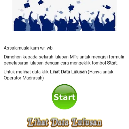
g
a
t
i
o
n
Assalamualaikum wr. wb.
Dimohon kepada seluruh lulusan MTs untuk mengisi formulir
penelusuran lulusan dengan cara mengeklik tombol
Start.
Untuk melihat data klik
Lihat Data Lulusan
(Hanya untuk
Operator Madrasah)