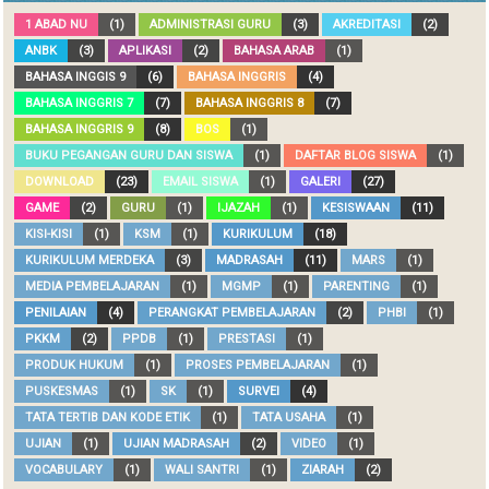
1 ABAD NU
(1)
ADMINISTRASI GURU
(3)
AKREDITASI
(2)
ANBK
(3)
APLIKASI
(2)
BAHASA ARAB
(1)
BAHASA INGGIS 9
(6)
BAHASA INGGRIS
(4)
BAHASA INGGRIS 7
(7)
BAHASA INGGRIS 8
(7)
BAHASA INGGRIS 9
(8)
BOS
(1)
BUKU PEGANGAN GURU DAN SISWA
(1)
DAFTAR BLOG SISWA
(1)
DOWNLOAD
(23)
EMAIL SISWA
(1)
GALERI
(27)
GAME
(2)
GURU
(1)
IJAZAH
(1)
KESISWAAN
(11)
KISI-KISI
(1)
KSM
(1)
KURIKULUM
(18)
KURIKULUM MERDEKA
(3)
MADRASAH
(11)
MARS
(1)
MEDIA PEMBELAJARAN
(1)
MGMP
(1)
PARENTING
(1)
PENILAIAN
(4)
PERANGKAT PEMBELAJARAN
(2)
PHBI
(1)
PKKM
(2)
PPDB
(1)
PRESTASI
(1)
PRODUK HUKUM
(1)
PROSES PEMBELAJARAN
(1)
PUSKESMAS
(1)
SK
(1)
SURVEI
(4)
TATA TERTIB DAN KODE ETIK
(1)
TATA USAHA
(1)
UJIAN
(1)
UJIAN MADRASAH
(2)
VIDEO
(1)
VOCABULARY
(1)
WALI SANTRI
(1)
ZIARAH
(2)