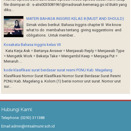
file disimpan di : s-alis0035081961@madrasah.kemenag.go.id Bukti yang
diku...
MATERI BAHASA INGGRIS KELAS 8 (MUST AND SHOULD)
Simak video berikut: Bahasa Inggris chapter III We know
what to do membahas tentang giving suggestions and
obligations . Untuk member...
Kosakata Bahasa Inggris kelas VII
Kata Kerja Ask = Bertanya Answer = Menjawab Reply = Menjawab Type
= Mengetik Work = Bekerja Take = Mengambil Keep = Menjaga Put =
Menaruh ...
kode klasifikasi surat berdasar surat resmi PCNU Kab. Magelang
Klasifikasi Nomor Surat Klasifikasi Nomor Surat Berdasar Surat Resmi
PCNU Kab. Magelang a. Kolom (1) berisi nomor urut surat. Nomor urut
sur...
Hubungi Kami:
Telephone: (0293) 311388
Email:admin@mtsalmunir.sch.id