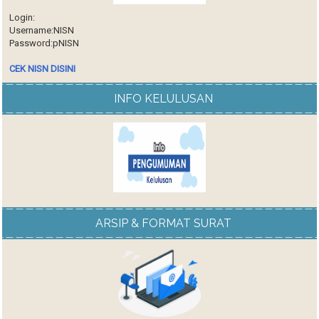
Login:
Username:NISN
Password:pNISN
CEK NISN DISINI
INFO KELULUSAN
ARSIP & FORMAT SURAT