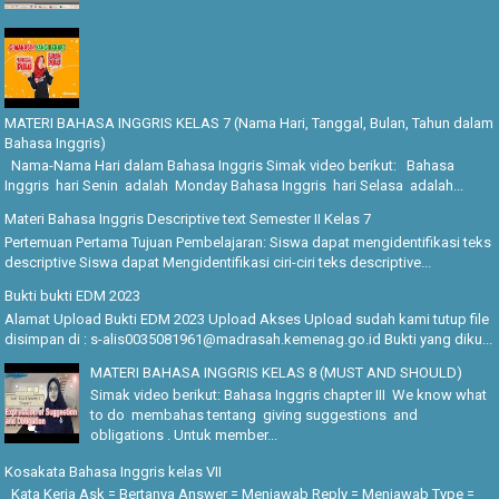
MATERI BAHASA INGGRIS KELAS 7 (Nama Hari, Tanggal, Bulan, Tahun dalam
Bahasa Inggris)
Nama-Nama Hari dalam Bahasa Inggris Simak video berikut: Bahasa
Inggris hari Senin adalah Monday Bahasa Inggris hari Selasa adalah...
Materi Bahasa Inggris Descriptive text Semester II Kelas 7
Pertemuan Pertama Tujuan Pembelajaran: Siswa dapat mengidentifikasi teks
descriptive Siswa dapat Mengidentifikasi ciri-ciri teks descriptive...
Bukti bukti EDM 2023
Alamat Upload Bukti EDM 2023 Upload Akses Upload sudah kami tutup file
disimpan di : s-alis0035081961@madrasah.kemenag.go.id Bukti yang diku...
MATERI BAHASA INGGRIS KELAS 8 (MUST AND SHOULD)
Simak video berikut: Bahasa Inggris chapter III We know what
to do membahas tentang giving suggestions and
obligations . Untuk member...
Kosakata Bahasa Inggris kelas VII
Kata Kerja Ask = Bertanya Answer = Menjawab Reply = Menjawab Type =