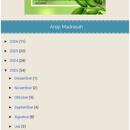
Arsip Madrasah
►
2026
(11)
►
2025
(20)
►
2024
(28)
▼
2023
(54)
►
Desember
(1)
►
November
(2)
►
Oktober
(9)
►
September
(4)
►
Agustus
(8)
►
Juli
(3)