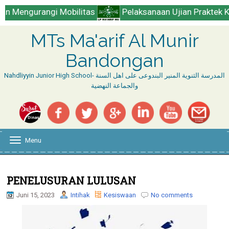
angi Mobilitas
Pelaksanaan Ujian Praktek Kululusan d
MTs Ma'arif Al Munir
Bandongan
Nahdliyyin Junior High School- المدرسة الثنوية المنير البندوعى على اهل السنة
والجماعة النهضية
Menu
T
o
g
g
l
PENELUSURAN LULUSAN
e
Juni 15, 2023
Intihak
Kesiswaan
No comments
n
a
v
i