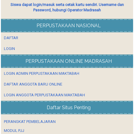
Siswa dapat login/masuk serta cetak kartu sendiri. Username dan
Password, hubungi Operator Madrasah
PERPUSTAKAAN NASIONAL
DAFTAR
LOGIN
PERPUSTAKAAN ONLINE MADRASAH
LOGIN ADMIN PERPUSTAKAAN MAKTABAH
DAFTAR ANGGOTA BARU ONLINE
LOGIN ANGGOTA PERPUSTAKAAN MAKTABAH
Daftar Situs Penting
PERANGKAT PEMBELAJARAN
MODUL PJJ