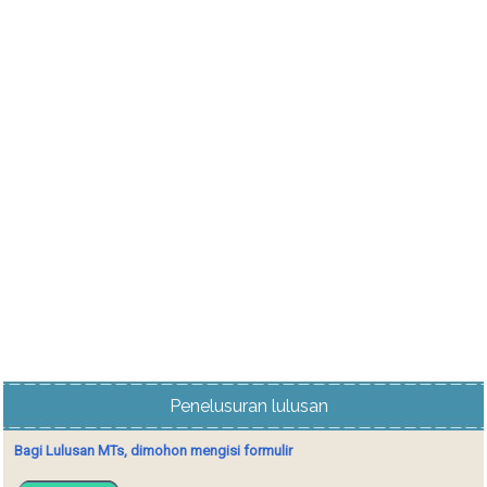
Penelusuran lulusan
Bagi Lulusan MTs, dimohon mengisi formulir