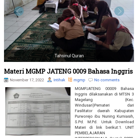
g
a
t
i
o
n
Tahsinul Quran
Materi MGMP JATENG 0009 Bahasa Inggris
November 17, 2022
Intihak
mgmp
No comments
MGMPJATENG 00009 Bahasa
Inggris dilaksanakan di MTSN 3
Magelang (Kec.
Windusari)Pemateri dari
Fasilitator daerah Kabupaten
Purworejo ibu Nuning Kurniasih,
S.Pd. M.Pd. Untuk Download
Materi di link berikut:1. UNIT
PEMBELAJARAN