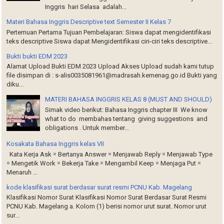
Inggris hari Selasa adalah...
Materi Bahasa Inggris Descriptive text Semester II Kelas 7
Pertemuan Pertama Tujuan Pembelajaran: Siswa dapat mengidentifikasi
teks descriptive Siswa dapat Mengidentifikasi ciri-ciri teks descriptive...
Bukti bukti EDM 2023
Alamat Upload Bukti EDM 2023 Upload Akses Upload sudah kami tutup
file disimpan di : s-alis0035081961@madrasah.kemenag.go.id Bukti yang
diku...
MATERI BAHASA INGGRIS KELAS 8 (MUST AND SHOULD)
Simak video berikut: Bahasa Inggris chapter III We know
what to do membahas tentang giving suggestions and
obligations . Untuk member...
Kosakata Bahasa Inggris kelas VII
Kata Kerja Ask = Bertanya Answer = Menjawab Reply = Menjawab Type
= Mengetik Work = Bekerja Take = Mengambil Keep = Menjaga Put =
Menaruh ...
kode klasifikasi surat berdasar surat resmi PCNU Kab. Magelang
Klasifikasi Nomor Surat Klasifikasi Nomor Surat Berdasar Surat Resmi
PCNU Kab. Magelang a. Kolom (1) berisi nomor urut surat. Nomor urut
sur...