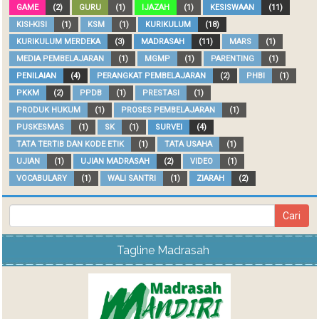
GAME
(2)
GURU
(1)
IJAZAH
(1)
KESISWAAN
(11)
KISI-KISI
(1)
KSM
(1)
KURIKULUM
(18)
KURIKULUM MERDEKA
(3)
MADRASAH
(11)
MARS
(1)
MEDIA PEMBELAJARAN
(1)
MGMP
(1)
PARENTING
(1)
PENILAIAN
(4)
PERANGKAT PEMBELAJARAN
(2)
PHBI
(1)
PKKM
(2)
PPDB
(1)
PRESTASI
(1)
PRODUK HUKUM
(1)
PROSES PEMBELAJARAN
(1)
PUSKESMAS
(1)
SK
(1)
SURVEI
(4)
TATA TERTIB DAN KODE ETIK
(1)
TATA USAHA
(1)
UJIAN
(1)
UJIAN MADRASAH
(2)
VIDEO
(1)
VOCABULARY
(1)
WALI SANTRI
(1)
ZIARAH
(2)
Tagline Madrasah