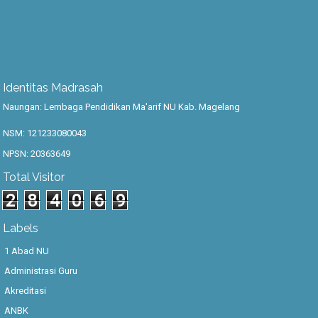
Identitas Madrasah
Naungan: Lembaga Pendidikan Ma'arif NU Kab. Magelang
NSM: 121233080043
NPSN: 20363649
Total Visitor
2
8
4
0
6
9
Labels
1 Abad NU
Administrasi Guru
Akreditasi
ANBK