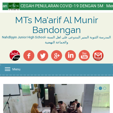
CEGAH PENULARAN COVID-19 DENGAN 5M : Mencuci Tangan,
MTs Ma'arif Al Munir
Bandongan
Nahdliyyin Junior High School- المدرسة الثنوية المنير البندوعى على اهل السنة
والجماعة النهضية
Menu
T
o
g
g
l
e
n
a
v
i