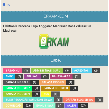
Emis
ERKAM-EDM
Elektronik Rencana Kerja Anggaran Madrasah Dan Evaluasi Diri
Madrasah
Label
1 ABAD NU
(1)
ADMINISTRASI GURU
(3)
AKREDITASI
(2)
ANBK
(3)
APLIKASI
(2)
BAHASA ARAB
(1)
BAHASA INGGIS 9
(6)
BAHASA INGGRIS
(4)
BAHASA INGGRIS 7
(7)
BAHASA INGGRIS 8
(7)
BAHASA INGGRIS 9
(8)
BOS
(1)
BUKU PEGANGAN GURU DAN SISWA
(1)
DAFTAR BLOG SISWA
(1)
DOWNLOAD
(23)
EMAIL SISWA
(1)
GALERI
(27)