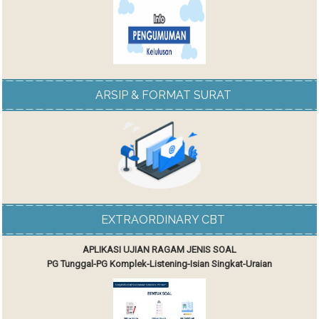
ARSIP & FORMAT SURAT
EXTRAORDINARY CBT
APLIKASI UJIAN RAGAM JENIS SOAL
PG Tunggal-PG Komplek-Listening-Isian Singkat-Uraian