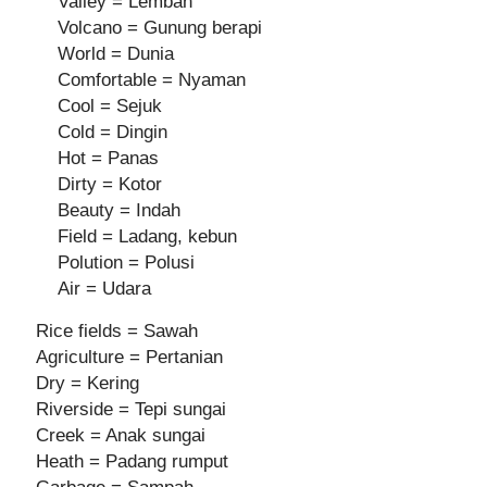
Valley = Lembah
Volcano = Gunung berapi
World = Dunia
Comfortable = Nyaman
Cool = Sejuk
Cold = Dingin
Hot = Panas
Dirty = Kotor
Beauty = Indah
Field = Ladang, kebun
Polution = Polusi
Air = Udara
Rice fields = Sawah
Agriculture = Pertanian
Dry = Kering
Riverside = Tepi sungai
Creek = Anak sungai
Heath = Padang rumput