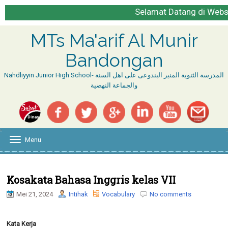
Selamat Datang di Website Resmi
MTs Ma'arif Al Munir
Bandongan
Nahdliyyin Junior High School- المدرسة الثنوية المنير البندوعى على اهل السنة
والجماعة النهضية
Menu
T
o
g
g
l
Kosakata Bahasa Inggris kelas VII
e
Mei 21, 2024
Intihak
Vocabulary
No comments
n
a
v
i
Kata Kerja