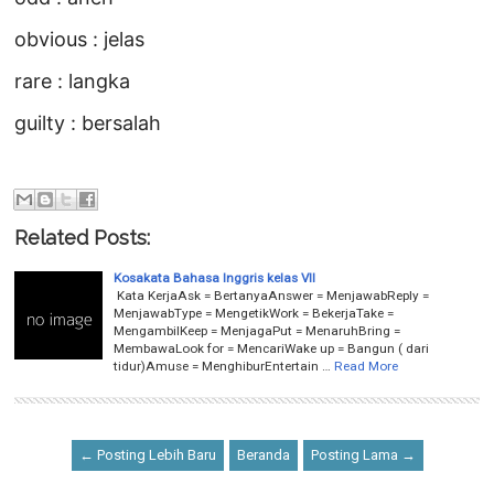
obvious : jelas
rare : langka
guilty : bersalah
Related Posts:
Kosakata Bahasa Inggris kelas VII
Kata KerjaAsk = BertanyaAnswer = MenjawabReply =
MenjawabType = MengetikWork = BekerjaTake =
MengambilKeep = MenjagaPut = MenaruhBring =
MembawaLook for = MencariWake up = Bangun ( dari
tidur)Amuse = MenghiburEntertain …
Read More
← Posting Lebih Baru
Beranda
Posting Lama →