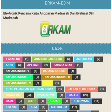
ERKAM-EDM
Elektronik Rencana Kerja Anggaran Madrasah Dan Evaluasi Diri
Madrasah
Label
1 ABAD NU
(1)
ADMINISTRASI GURU
(3)
AKREDITASI
(2)
ANBK
(3)
APLIKASI
(2)
BAHASA ARAB
(1)
BAHASA INGGIS 9
(6)
BAHASA INGGRIS
(4)
BAHASA INGGRIS 7
(7)
BAHASA INGGRIS 8
(7)
BAHASA INGGRIS 9
(8)
BOS
(1)
BUKU PEGANGAN GURU DAN SISWA
(1)
DAFTAR BLOG SISWA
(1)
DOWNLOAD
(23)
EMAIL SISWA
(1)
GALERI
(27)
GAME
(2)
GURU
(1)
IJAZAH
(1)
KESISWAAN
(11)
KISI-KISI
(1)
KSM
(1)
KURIKULUM
(18)