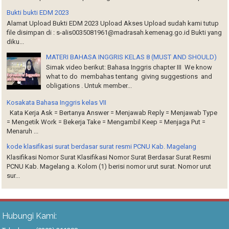
Bukti bukti EDM 2023
Alamat Upload Bukti EDM 2023 Upload Akses Upload sudah kami tutup
file disimpan di : s-alis0035081961@madrasah.kemenag.go.id Bukti yang
diku...
MATERI BAHASA INGGRIS KELAS 8 (MUST AND SHOULD)
Simak video berikut: Bahasa Inggris chapter III We know
what to do membahas tentang giving suggestions and
obligations . Untuk member...
Kosakata Bahasa Inggris kelas VII
Kata Kerja Ask = Bertanya Answer = Menjawab Reply = Menjawab Type
= Mengetik Work = Bekerja Take = Mengambil Keep = Menjaga Put =
Menaruh ...
kode klasifikasi surat berdasar surat resmi PCNU Kab. Magelang
Klasifikasi Nomor Surat Klasifikasi Nomor Surat Berdasar Surat Resmi
PCNU Kab. Magelang a. Kolom (1) berisi nomor urut surat. Nomor urut
sur...
Hubungi Kami: