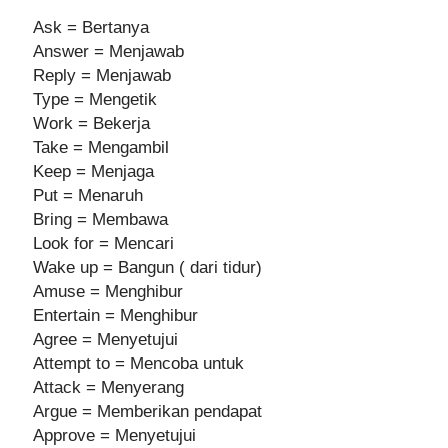
g
a
Ask = Bertanya
t
Answer = Menjawab
i
Reply = Menjawab
o
n
Type = Mengetik
Work = Bekerja
Take = Mengambil
Keep = Menjaga
Put = Menaruh
Bring = Membawa
Look for = Mencari
Wake up = Bangun ( dari tidur)
Amuse = Menghibur
Entertain = Menghibur
Agree = Menyetujui
Attempt to = Mencoba untuk
Attack = Menyerang
Argue = Memberikan pendapat
Approve = Menyetujui