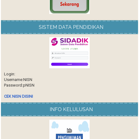
SISTEM DATA PENDIDIKAN
Login:
Username:NISN
Password:pNISN
CEK NISN DISINI
INFO KELULUSAN