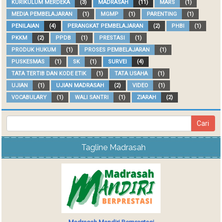
KURIKULUM MERDEKA
(3)
MADRASAH
(11)
MARS
(1)
MEDIA PEMBELAJARAN
(1)
MGMP
(1)
PARENTING
(1)
PENILAIAN
(4)
PERANGKAT PEMBELAJARAN
(2)
PHBI
(1)
PKKM
(2)
PPDB
(1)
PRESTASI
(1)
PRODUK HUKUM
(1)
PROSES PEMBELAJARAN
(1)
PUSKESMAS
(1)
SK
(1)
SURVEI
(4)
TATA TERTIB DAN KODE ETIK
(1)
TATA USAHA
(1)
UJIAN
(1)
UJIAN MADRASAH
(2)
VIDEO
(1)
VOCABULARY
(1)
WALI SANTRI
(1)
ZIARAH
(2)
Tagline Madrasah