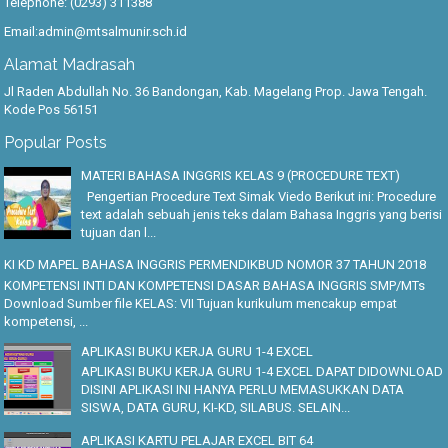
Telephone: (0293) 311388
Email:admin@mtsalmunir.sch.id
Alamat Madrasah
Jl Raden Abdullah No. 36 Bandongan, Kab. Magelang Prop. Jawa Tengah.
Kode Pos 56151
Popular Posts
MATERI BAHASA INGGRIS KELAS 9 (PROCEDURE TEXT)
Pengertian Procedure Text Simak Viedo Berikut ini: Procedure
text adalah sebuah jenis teks dalam Bahasa Inggris yang berisi
tujuan dan l...
KI KD MAPEL BAHASA INGGRIS PERMENDIKBUD NOMOR 37 TAHUN 2018
KOMPETENSI INTI DAN KOMPETENSI DASAR BAHASA INGGRIS SMP/MTs
Download Sumber file KELAS: VII Tujuan kurikulum mencakup empat
kompetensi, ...
APLIKASI BUKU KERJA GURU 1-4 EXCEL
APLIKASI BUKU KERJA GURU 1-4 EXCEL DAPAT DIDOWNLOAD
DISINI APLIKASI INI HANYA PERLU MEMASUKKAN DATA
SISWA, DATA GURU, KI-KD, SILABUS. SELAIN...
APLIKASI KARTU PELAJAR EXCEL BIT 64