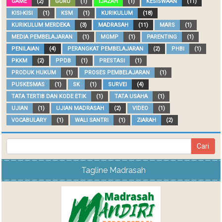
GAME
(2)
GURU
(1)
IJAZAH
(1)
KESISWAAN
(11)
KISI-KISI
(1)
KSM
(1)
KURIKULUM
(18)
KURIKULUM MERDEKA
(3)
MADRASAH
(11)
MARS
(1)
MEDIA PEMBELAJARAN
(1)
MGMP
(1)
PARENTING
(1)
PENILAIAN
(4)
PERANGKAT PEMBELAJARAN
(2)
PHBI
(1)
PKKM
(2)
PPDB
(1)
PRESTASI
(1)
PRODUK HUKUM
(1)
PROSES PEMBELAJARAN
(1)
PUSKESMAS
(1)
SK
(1)
SURVEI
(4)
TATA TERTIB DAN KODE ETIK
(1)
TATA USAHA
(1)
UJIAN
(1)
UJIAN MADRASAH
(2)
VIDEO
(1)
VOCABULARY
(1)
WALI SANTRI
(1)
ZIARAH
(2)
Tagline Madrasah