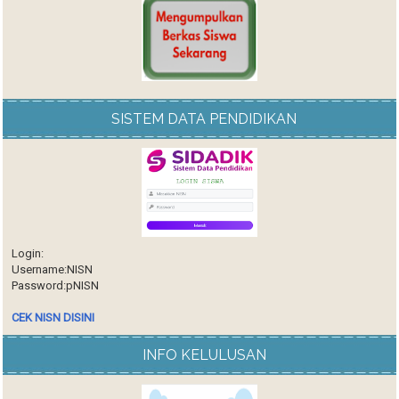
SISTEM DATA PENDIDIKAN
Login:
Username:NISN
Password:pNISN
CEK NISN DISINI
INFO KELULUSAN