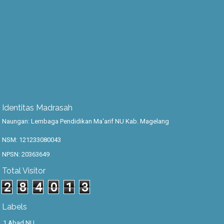
Identitas Madrasah
Naungan: Lembaga Pendidikan Ma'arif NU Kab. Magelang
NSM: 121233080043
NPSN: 20363649
Total Visitor
2
8
4
0
1
3
Labels
1 Abad NU