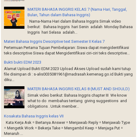
MATERI BAHASA INGGRIS KELAS 7 (Nama Hari, Tanggal,
Bulan, Tahun dalam Bahasa Inggris)
Nama-Nama Hari dalam Bahasa Inggris Simak video
berikut: Bahasa Inggris hari Senin adalah Monday Bahasa
Inggris hari Selasa adalah...
Materi Bahasa Inggris Descriptive text Semester II Kelas 7
Pertemuan Pertama Tujuan Pembelajaran: Siswa dapat mengidentifikasi
teks descriptive Siswa dapat Mengidentifikasi ciri-ciri teks descriptive...
Bukti bukti EDM 2023
Alamat Upload Bukti EDM 2023 Upload Akses Upload sudah kami tutup
file disimpan di : s-alis0035081961@madrasah.kemenag.go.id Bukti yang
diku...
MATERI BAHASA INGGRIS KELAS 8 (MUST AND SHOULD)
Simak video berikut: Bahasa Inggris chapter III We know
what to do membahas tentang giving suggestions and
obligations . Untuk member...
Kosakata Bahasa Inggris kelas VII
Kata Kerja Ask = Bertanya Answer = Menjawab Reply = Menjawab Type
= Mengetik Work = Bekerja Take = Mengambil Keep = Menjaga Put =
Menaruh ...