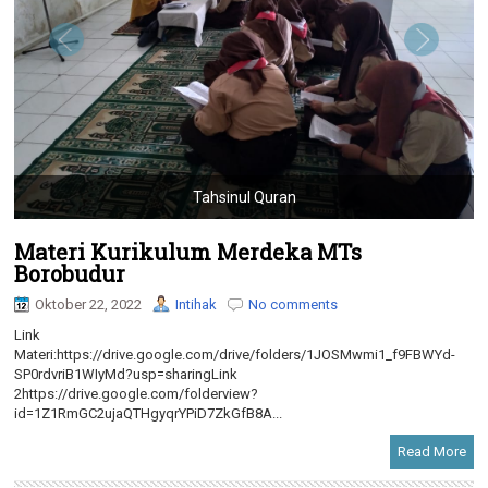
g
a
t
i
o
n
Tahsinul Quran
Materi Kurikulum Merdeka MTs
Borobudur
Oktober 22, 2022
Intihak
No comments
Link
Materi:https://drive.google.com/drive/folders/1JOSMwmi1_f9FBWYd-
SP0rdvriB1WIyMd?usp=sharingLink
2https://drive.google.com/folderview?
id=1Z1RmGC2ujaQTHgyqrYPiD7ZkGfB8A...
Read More