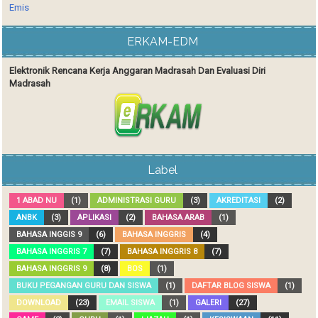
Emis
ERKAM-EDM
Elektronik Rencana Kerja Anggaran Madrasah Dan Evaluasi Diri
Madrasah
Label
1 ABAD NU
(1)
ADMINISTRASI GURU
(3)
AKREDITASI
(2)
ANBK
(3)
APLIKASI
(2)
BAHASA ARAB
(1)
BAHASA INGGIS 9
(6)
BAHASA INGGRIS
(4)
BAHASA INGGRIS 7
(7)
BAHASA INGGRIS 8
(7)
BAHASA INGGRIS 9
(8)
BOS
(1)
BUKU PEGANGAN GURU DAN SISWA
(1)
DAFTAR BLOG SISWA
(1)
DOWNLOAD
(23)
EMAIL SISWA
(1)
GALERI
(27)