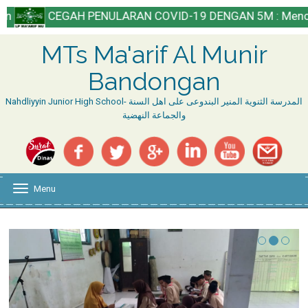
EGAH PENULARAN COVID-19 DENGAN 5M : Mencuci Tangan, 
MTs Ma'arif Al Munir
Bandongan
Nahdliyyin Junior High School- المدرسة الثنوية المنير البندوعى على اهل السنة
والجماعة النهضية
Menu
T
o
g
g
l
e
n
a
v
i