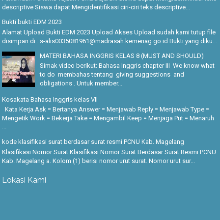
descriptive Siswa dapat Mengidentifikasi ciri-ciri teks descriptive...
Bukti bukti EDM 2023
Alamat Upload Bukti EDM 2023 Upload Akses Upload sudah kami tutup file
disimpan di : s-alis0035081961@madrasah.kemenag.go.id Bukti yang diku...
MATERI BAHASA INGGRIS KELAS 8 (MUST AND SHOULD)
Simak video berikut: Bahasa Inggris chapter III We know what
to do membahas tentang giving suggestions and
obligations . Untuk member...
Kosakata Bahasa Inggris kelas VII
Kata Kerja Ask = Bertanya Answer = Menjawab Reply = Menjawab Type =
Mengetik Work = Bekerja Take = Mengambil Keep = Menjaga Put = Menaruh
...
kode klasifikasi surat berdasar surat resmi PCNU Kab. Magelang
Klasifikasi Nomor Surat Klasifikasi Nomor Surat Berdasar Surat Resmi PCNU
Kab. Magelang a. Kolom (1) berisi nomor urut surat. Nomor urut sur...
Lokasi Kami