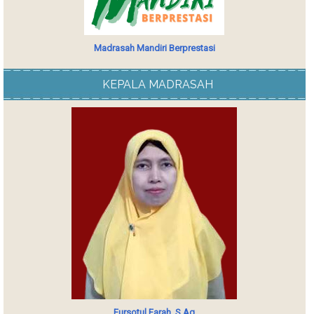
Madrasah Mandiri Berprestasi
KEPALA MADRASAH
Fursotul Farah, S.Ag