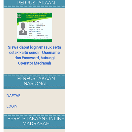
PERPUSTAKAAN
Siswa dapat login/masuk serta
cetak kartu sendiri. Username
dan Password, hubungi
Operator Madrasah
PERPUSTAKAAN
NASIONAL
DAFTAR
LOGIN
PERPUSTAKAAN ONLINE
MADRASAH