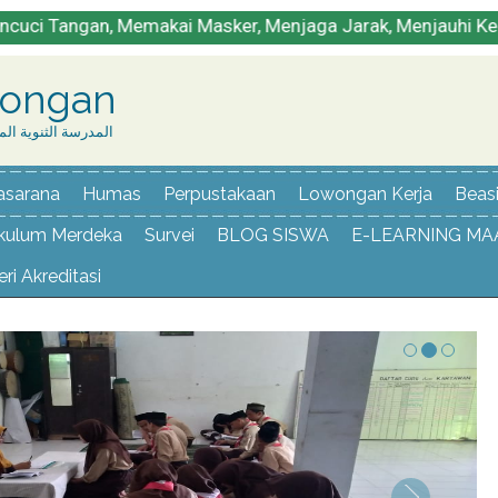
, Memakai Masker, Menjaga Jarak, Menjauhi Kerumunan 
dongan
المدرسة الثنوية المنير البند
asarana
Humas
Perpustakaan
Lowongan Kerja
Beas
ikulum Merdeka
Survei
BLOG SISWA
E-LEARNING MA
ri Akreditasi