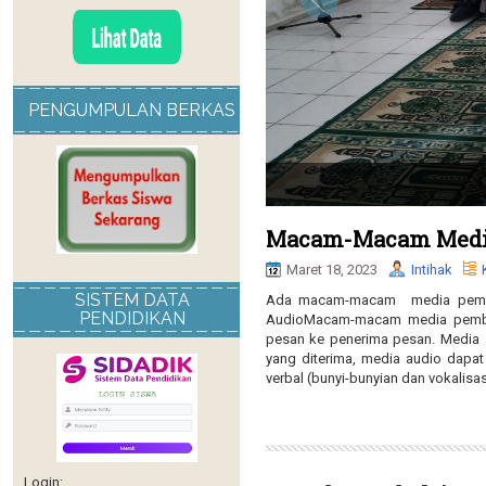
PENGUMPULAN BERKAS
Macam-Macam Media
Maret 18, 2023
Intihak
SISTEM DATA
Ada macam-macam media pembela
PENDIDIKAN
AudioMacam-macam media pembel
pesan ke penerima pesan. Media au
yang diterima, media audio dapa
verbal (bunyi-bunyian dan vokalisas
Login: