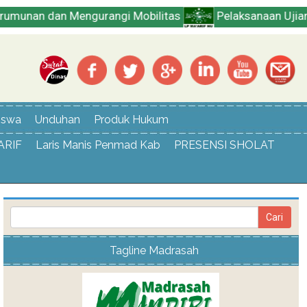
dan Mengurangi Mobilitas
Pelaksanaan Ujian Praktek K
iswa
Unduhan
Produk Hukum
ARIF
Laris Manis Penmad Kab
PRESENSI SHOLAT
Tagline Madrasah