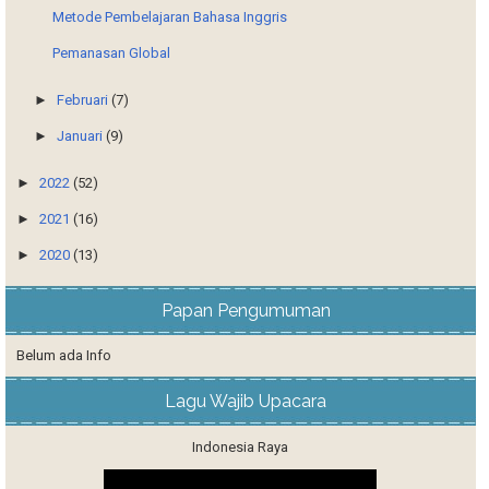
Metode Pembelajaran Bahasa Inggris
Pemanasan Global
►
Februari
(7)
►
Januari
(9)
►
2022
(52)
►
2021
(16)
►
2020
(13)
Papan Pengumuman
Belum ada Info
Lagu Wajib Upacara
Indonesia Raya