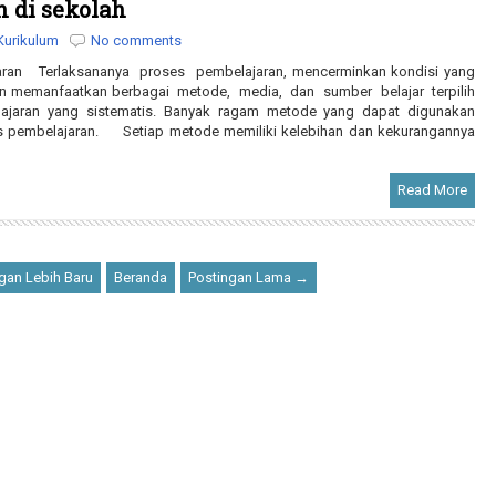
 di sekolah
Kurikulum
No comments
an Terlaksananya proses pembelajaran, mencerminkan kondisi yang
an memanfaatkan berbagai metode, media, dan sumber belajar terpilih
ajaran yang sistematis. Banyak ragam metode yang dapat digunakan
s pembelajaran. Setiap metode memiliki kelebihan dan kekurangannya
Read More
gan Lebih Baru
Beranda
Postingan Lama →