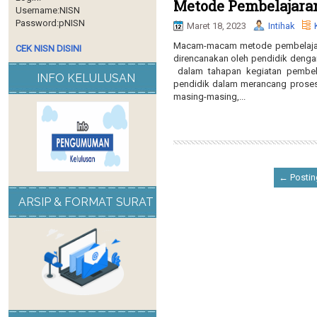
Metode Pembelajaran
Username:NISN
Password:pNISN
Maret 18, 2023
Intihak
Macam-macam metode pembelajar
CEK NISN DISINI
direncanakan oleh pendidik deng
dalam tahapan kegiatan pembel
INFO KELULUSAN
pendidik dalam merancang prose
masing-masing,...
← Postin
ARSIP & FORMAT SURAT