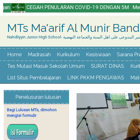
CEGAH PENULARAN COVID-19 DENGAN 5M : Mencuci Tangan
MTs Ma'arif Al Munir Ban
Nahdliyyin Junior High School- وعى على اهل السنة والجماعة النهضية
Home
Madrasah
Kurikulum
Kesiswaan
Sarana Pr
Tes Mutasi Masuk Sekolah Umum
SURAT DINAS
Kur
List Situs Pembelajaran
LINK PKKM PENGAWAS
Mate
Penelusuran lulusan
Bagi Lulusan MTs, dimohon
mengisi formulir