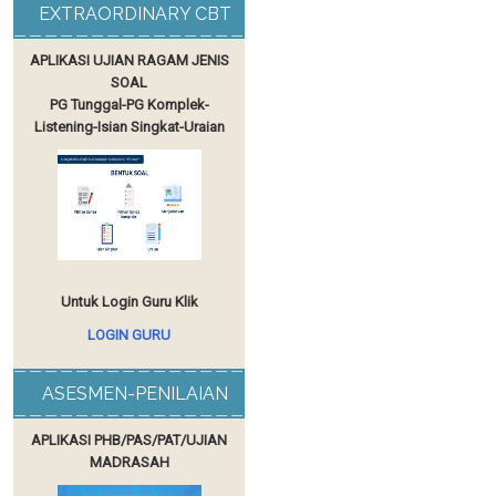
EXTRAORDINARY CBT
APLIKASI UJIAN RAGAM JENIS
SOAL
PG Tunggal-PG Komplek-
Listening-Isian Singkat-Uraian
Untuk Login Guru Klik
LOGIN GURU
ASESMEN-PENILAIAN
APLIKASI PHB/PAS/PAT/UJIAN
MADRASAH