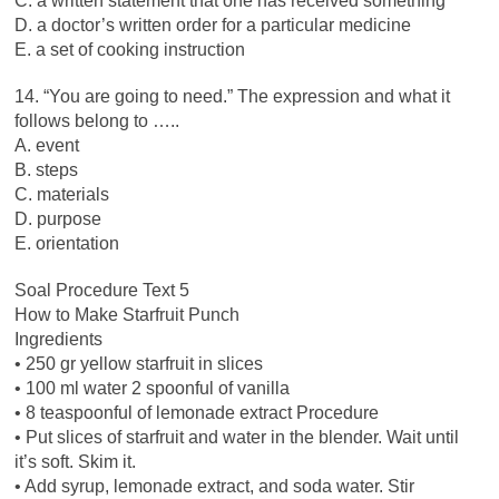
C. a written statement that one has received something
D. a doctor’s written order for a particular medicine
E. a set of cooking instruction
14. “You are going to need.” The expression and what it
follows belong to …..
A. event
B. steps
C. materials
D. purpose
E. orientation
Soal Procedure Text 5
How to Make Starfruit Punch
Ingredients
• 250 gr yellow starfruit in slices
• 100 ml water 2 spoonful of vanilla
• 8 teaspoonful of lemonade extract Procedure
• Put slices of starfruit and water in the blender. Wait until
it’s soft. Skim it.
• Add syrup, lemonade extract, and soda water. Stir