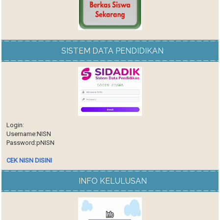
SISTEM DATA PENDIDIKAN
Login:
Username:NISN
Password:pNISN
CEK NISN DISINI
INFO KELULUSAN