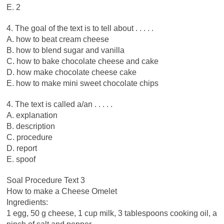
E. 2
4. The goal of the text is to tell about . . . . .
A. how to beat cream cheese
B. how to blend sugar and vanilla
C. how to bake chocolate cheese and cake
D. how make chocolate cheese cake
E. how to make mini sweet chocolate chips
4. The text is called a/an . . . . .
A. explanation
B. description
C. procedure
D. report
E. spoof
Soal Procedure Text 3
How to make a Cheese Omelet
Ingredients:
1 egg, 50 g cheese, 1 cup milk, 3 tablespoons cooking oil, a