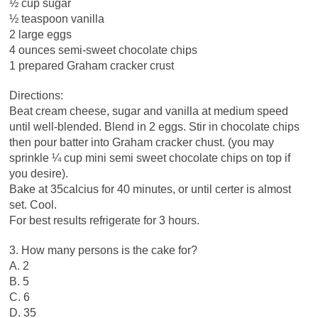
½ cup sugar
½ teaspoon vanilla
2 large eggs
4 ounces semi-sweet chocolate chips
1 prepared Graham cracker crust
Directions:
Beat cream cheese, sugar and vanilla at medium speed
until well-blended. Blend in 2 eggs. Stir in chocolate chips
then pour batter into Graham cracker chust. (you may
sprinkle ¼ cup mini semi sweet chocolate chips on top if
you desire).
Bake at 35calcius for 40 minutes, or until certer is almost
set. Cool.
For best results refrigerate for 3 hours.
3. How many persons is the cake for?
A. 2
B. 5
C. 6
D. 35