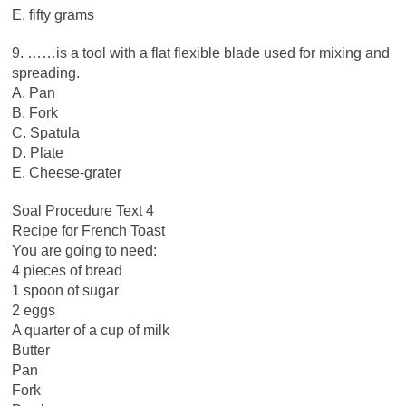
E. fifty grams
9. ……is a tool with a flat flexible blade used for mixing and
spreading.
A. Pan
B. Fork
C. Spatula
D. Plate
E. Cheese-grater
Soal Procedure Text 4
Recipe for French Toast
You are going to need:
4 pieces of bread
1 spoon of sugar
2 eggs
A quarter of a cup of milk
Butter
Pan
Fork