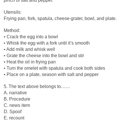
pinch of salt and pepper.
Utensils:
Frying pan, fork, spatula, cheese-grater, bowl, and plate.
Method:
• Crack the egg into a bowl
• Whisk the egg with a fork until it’s smooth
• Add milk and whisk well
• Grate the cheese into the bowl and stir
• Heat the oil in frying pan
• Turn the omelet with spatula and cook both sides
• Place on a plate, season with salt and pepper
5. The text above belongs to……
A. narrative
B. Procedure
C. news item
D. Spoof
E. recount