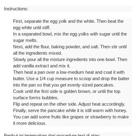
Instructions:
First, separate the egg yolk and the white. Then beat the
egg white until stiff.
In a separated bowl, mix the egg yolks with sugar until the
sugar melts.
Next, add the flour, baking powder, and salt. Then stir until
all the ingredients mixed.
Slowly pour all the mixture ingredients into one bowl. Then
add vanilla extract and mix it.
Then heat a pan over a low-medium heat and coat it with
butter. Use a 1/4 cup measure to scoop and drop the batter
into the pan so that you get evenly-sized pancakes.
Cook until the first side is golden brown, or until the top
surface forms bubbles.
Flip and repeat on the other side. Adjust heat accordingly.
Finally, serve the pancake while it is still warm with honey.
You can add some fruits like grapes or strawberry to make
it more delicious.
Berikut ini terjemahan dari procedure text di atas: