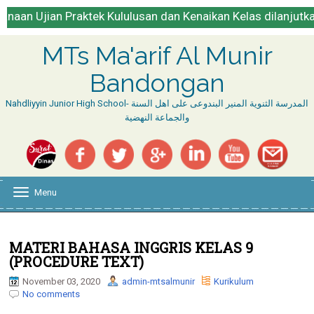
n Praktek Kululusan dan Kenaikan Kelas dilanjutkan setelah 
MTs Ma'arif Al Munir
Bandongan
Nahdliyyin Junior High School- المدرسة الثنوية المنير البندوعى على اهل السنة
والجماعة النهضية
Menu
T
o
g
g
l
MATERI BAHASA INGGRIS KELAS 9
e
(PROCEDURE TEXT)
n
a
November 03, 2020
admin-mtsalmunir
Kurikulum
v
No comments
i