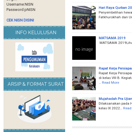
Username:NISN
Hari Raya Qurban 2
Password:pNISN
Penyembelihan hewan
Fatkhurokhah dan Umi
CEK NISN DISINI
INFO KELULUSAN
MATSAMA 2019
MATSAMA 2019Lihat
Rapat Kerja Persiap
Rapat Kerja Persiap
di kelas VIII B. Keg
…
Read More
ARSIP & FORMAT SURAT
Mujahadah Pra Ujia
Dilaksanakan pada H
kelas IX 2022…
Read