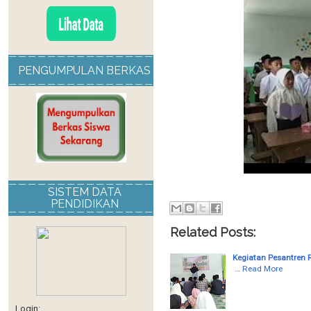
PENGUMPULAN BERKAS
SISTEM DATA
PENDIDIKAN
Related Posts:
Kegiatan Pesantren
…
Read More
Login: