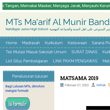
Memakai Masker, Menjaga Jarak, Menjauhi Kerumunan dan
MTs Ma'arif Al Munir Ban
Nahdliyyin Junior High School- وعى على اهل السنة والجماعة النهضية
Home
Madrasah
Kurikulum
Kesiswaan
Sarana Pr
Tes Mutasi Masuk Sekolah Umum
SURAT DINAS
Kur
List Situs Pembelajaran
LINK PKKM PENGAWAS
Mate
Penelusuran lulusan
MATSAMA 2019
Februari 27, 2022
Intihak
Bagi Lulusan MTs, dimohon
mengisi formulir