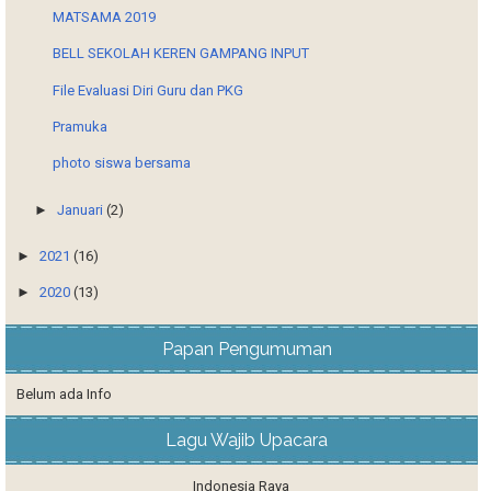
MATSAMA 2019
BELL SEKOLAH KEREN GAMPANG INPUT
File Evaluasi Diri Guru dan PKG
Pramuka
photo siswa bersama
►
Januari
(2)
►
2021
(16)
►
2020
(13)
Papan Pengumuman
Belum ada Info
Lagu Wajib Upacara
Indonesia Raya