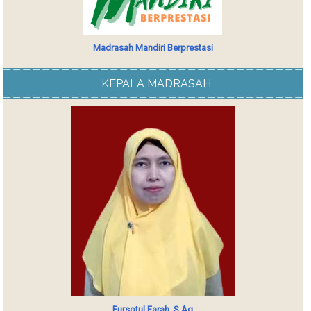
Madrasah Mandiri Berprestasi
KEPALA MADRASAH
Fursotul Farah, S.Ag