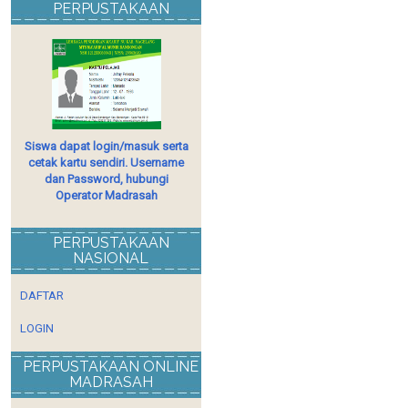
PERPUSTAKAAN
Siswa dapat login/masuk serta
cetak kartu sendiri. Username
dan Password, hubungi
Operator Madrasah
PERPUSTAKAAN
NASIONAL
DAFTAR
LOGIN
PERPUSTAKAAN ONLINE
MADRASAH