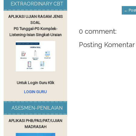
EXTRAORDINARY CBT
← Post
APLIKASI UJIAN RAGAM JENIS
SOAL
PG Tunggal-PG Komplek-
0 comment:
Listening-Isian Singkat-Uraian
Posting Komentar
Untuk Login Guru Klik
LOGIN GURU
ASESMEN-PENILAIAN
APLIKASI PHB/PAS/PAT/UJIAN
MADRASAH