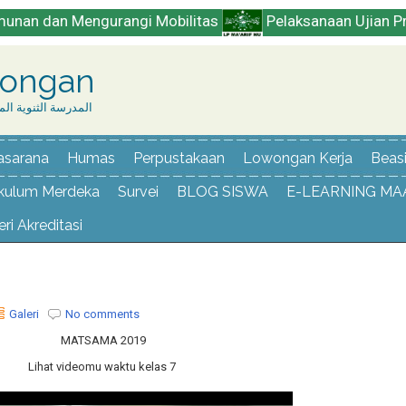
 Mengurangi Mobilitas
Pelaksanaan Ujian Praktek Kul
dongan
المدرسة الثنوية المنير البند
asarana
Humas
Perpustakaan
Lowongan Kerja
Beas
ikulum Merdeka
Survei
BLOG SISWA
E-LEARNING MA
ri Akreditasi
Galeri
No comments
MATSAMA 2019
Lihat videomu waktu kelas 7