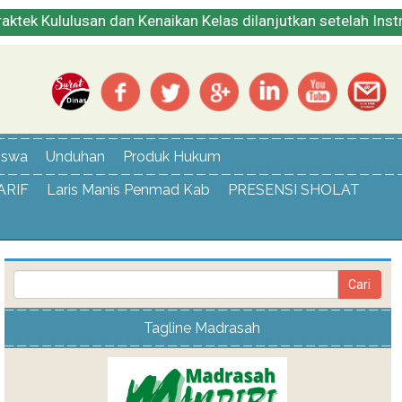
ulusan dan Kenaikan Kelas dilanjutkan setelah Instruksi PJJ
iswa
Unduhan
Produk Hukum
ARIF
Laris Manis Penmad Kab
PRESENSI SHOLAT
Tagline Madrasah