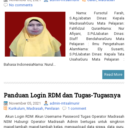
No comments
Nama: Fursotul Farah,
S.AgJabatan Dinas: Kepala
MadrasahGuru Mata Pelajaran:
Fahfidzul QuranNama: Nur
Afiyani, S.PdJabatan Dinas:
Staff BendaharaGuru Mata
Pelajaran : Ilmu Pengetahuan
AlamNama: Ely Susanti,
S.PdJabatan Dinas: Kepala Tata
UsahaGuru Mata Pelajaran :
Bahasa IndonesiaNama: Nurul...
Read More
Panduan Login RDM dan Tugas-Tugasnya
November 05, 2021
admin-mtsalmunir
Kurikulum
,
Madrasah
,
Penilaian
1 comment
Akun Login RDM Akun Username Password Tugas Operator Madrasah
NSM Hubungi Operator Madrasah Admin bertugas untuk singkron
mapel,tambah mapel,tambah kelas, mengupload data siswa, data guru,