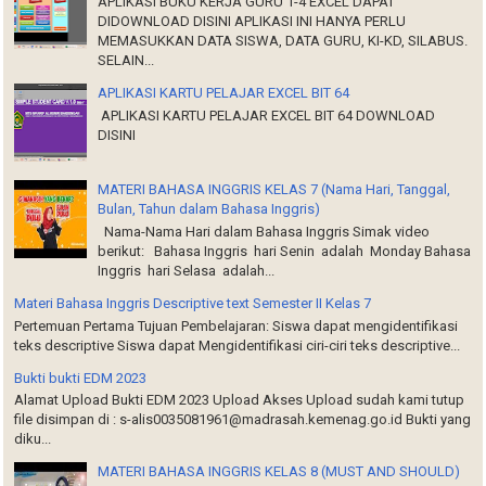
APLIKASI BUKU KERJA GURU 1-4 EXCEL DAPAT
DIDOWNLOAD DISINI APLIKASI INI HANYA PERLU
MEMASUKKAN DATA SISWA, DATA GURU, KI-KD, SILABUS.
SELAIN...
APLIKASI KARTU PELAJAR EXCEL BIT 64
APLIKASI KARTU PELAJAR EXCEL BIT 64 DOWNLOAD
DISINI
MATERI BAHASA INGGRIS KELAS 7 (Nama Hari, Tanggal,
Bulan, Tahun dalam Bahasa Inggris)
Nama-Nama Hari dalam Bahasa Inggris Simak video
berikut: Bahasa Inggris hari Senin adalah Monday Bahasa
Inggris hari Selasa adalah...
Materi Bahasa Inggris Descriptive text Semester II Kelas 7
Pertemuan Pertama Tujuan Pembelajaran: Siswa dapat mengidentifikasi
teks descriptive Siswa dapat Mengidentifikasi ciri-ciri teks descriptive...
Bukti bukti EDM 2023
Alamat Upload Bukti EDM 2023 Upload Akses Upload sudah kami tutup
file disimpan di : s-alis0035081961@madrasah.kemenag.go.id Bukti yang
diku...
MATERI BAHASA INGGRIS KELAS 8 (MUST AND SHOULD)