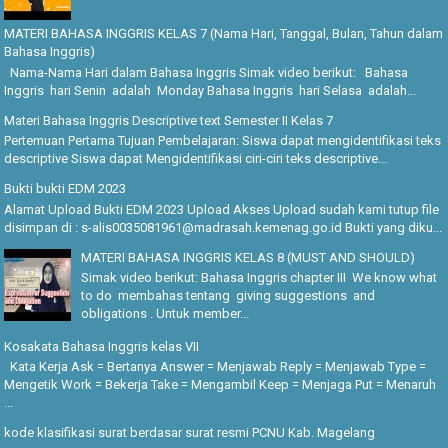
MATERI BAHASA INGGRIS KELAS 7 (Nama Hari, Tanggal, Bulan, Tahun dalam
Bahasa Inggris)
Nama-Nama Hari dalam Bahasa Inggris Simak video berikut: Bahasa
Inggris hari Senin adalah Monday Bahasa Inggris hari Selasa adalah...
Materi Bahasa Inggris Descriptive text Semester II Kelas 7
Pertemuan Pertama Tujuan Pembelajaran: Siswa dapat mengidentifikasi teks
descriptive Siswa dapat Mengidentifikasi ciri-ciri teks descriptive...
Bukti bukti EDM 2023
Alamat Upload Bukti EDM 2023 Upload Akses Upload sudah kami tutup file
disimpan di : s-alis0035081961@madrasah.kemenag.go.id Bukti yang diku...
MATERI BAHASA INGGRIS KELAS 8 (MUST AND SHOULD)
Simak video berikut: Bahasa Inggris chapter III We know what
to do membahas tentang giving suggestions and
obligations . Untuk member...
Kosakata Bahasa Inggris kelas VII
Kata Kerja Ask = Bertanya Answer = Menjawab Reply = Menjawab Type =
Mengetik Work = Bekerja Take = Mengambil Keep = Menjaga Put = Menaruh
...
kode klasifikasi surat berdasar surat resmi PCNU Kab. Magelang