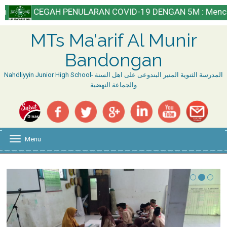
GAH PENULARAN COVID-19 DENGAN 5M : Mencuci Tangan, Me
MTs Ma'arif Al Munir
Bandongan
Nahdliyyin Junior High School- المدرسة الثنوية المنير البندوعى على اهل السنة
والجماعة النهضية
Menu
T
o
g
g
l
e
n
a
v
i