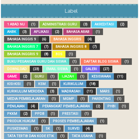
Label
1 ABAD NU
(1)
ADMINISTRASI GURU
(3)
AKREDITASI
(2)
ANBK
(3)
APLIKASI
(2)
BAHASA ARAB
(1)
BAHASA INGGIS 9
(6)
BAHASA INGGRIS
(4)
BAHASA INGGRIS 7
(7)
BAHASA INGGRIS 8
(7)
BAHASA INGGRIS 9
(8)
BOS
(1)
BUKU PEGANGAN GURU DAN SISWA
(1)
DAFTAR BLOG SISWA
(1)
DOWNLOAD
(23)
EMAIL SISWA
(1)
GALERI
(27)
GAME
(2)
GURU
(1)
IJAZAH
(1)
KESISWAAN
(11)
KISI-KISI
(1)
KSM
(1)
KURIKULUM
(18)
KURIKULUM MERDEKA
(3)
MADRASAH
(11)
MARS
(1)
MEDIA PEMBELAJARAN
(1)
MGMP
(1)
PARENTING
(1)
PENILAIAN
(4)
PERANGKAT PEMBELAJARAN
(2)
PHBI
(1)
PKKM
(2)
PPDB
(1)
PRESTASI
(1)
PRODUK HUKUM
(1)
PROSES PEMBELAJARAN
(1)
PUSKESMAS
(1)
SK
(1)
SURVEI
(4)
TATA TERTIB DAN KODE ETIK
(1)
TATA USAHA
(1)