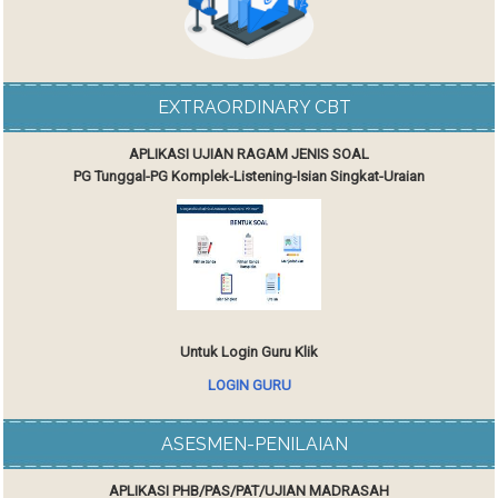
EXTRAORDINARY CBT
APLIKASI UJIAN RAGAM JENIS SOAL
PG Tunggal-PG Komplek-Listening-Isian Singkat-Uraian
Untuk Login Guru Klik
LOGIN GURU
ASESMEN-PENILAIAN
APLIKASI PHB/PAS/PAT/UJIAN MADRASAH