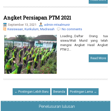
Angket Persiapan PTM 2021
September 13, 2021
admin-mtsalmunir
Kesiswaan
,
Kurikulum
,
Madrasah
No comments
Loading…Daftar Orang tua
siswa/Wali Murid yang telah
mengisi Angket Hasil Angket
PTM 2...
Read More
← Postingan Lebih Baru
Beranda
Postingan Lama →
Penelusuran lulusan