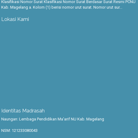
Klasifikasi Nomor Surat Klasifikasi Nomor Surat Berdasar Surat Resmi PCNU
Kab. Magelang a. Kolom (1) berisi nomor urut surat. Nomor urut sur...
Lokasi Kami
Identitas Madrasah
Naungan: Lembaga Pendidikan Ma'arif NU Kab. Magelang
NSM: 121233080043