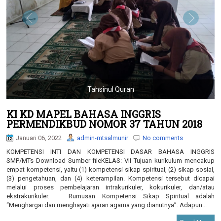
g
a
t
i
o
n
Tahsinul Quran
KI KD MAPEL BAHASA INGGRIS
PERMENDIKBUD NOMOR 37 TAHUN 2018
Januari 06, 2022
admin-mtsalmunir
No comments
KOMPETENSI INTI DAN KOMPETENSI DASAR BAHASA INGGRIS
SMP/MTs Download Sumber fileKELAS: VII Tujuan kurikulum mencakup
empat kompetensi, yaitu (1) kompetensi sikap spiritual, (2) sikap sosial,
(3) pengetahuan, dan (4) keterampilan. Kompetensi tersebut dicapai
melalui proses pembelajaran intrakurikuler, kokurikuler, dan/atau
ekstrakurikuler. Rumusan Kompetensi Sikap Spiritual adalah
“Menghargai dan menghayati ajaran agama yang dianutnya”. Adapun...