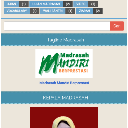
UJIAN
(1)
UJIAN MADRASAH
(2)
VIDEO
(1)
VOCABULARY
(1)
WALI SANTRI
(1)
ZIARAH
(2)
Tagline Madrasah
Madrasah Mandiri Berprestasi
KEPALA MADRASAH