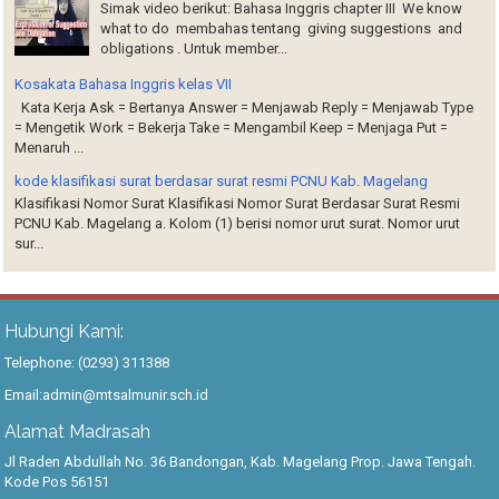
Simak video berikut: Bahasa Inggris chapter III We know
what to do membahas tentang giving suggestions and
obligations . Untuk member...
Kosakata Bahasa Inggris kelas VII
Kata Kerja Ask = Bertanya Answer = Menjawab Reply = Menjawab Type
= Mengetik Work = Bekerja Take = Mengambil Keep = Menjaga Put =
Menaruh ...
kode klasifikasi surat berdasar surat resmi PCNU Kab. Magelang
Klasifikasi Nomor Surat Klasifikasi Nomor Surat Berdasar Surat Resmi
PCNU Kab. Magelang a. Kolom (1) berisi nomor urut surat. Nomor urut
sur...
Hubungi Kami:
Telephone: (0293) 311388
Email:admin@mtsalmunir.sch.id
Alamat Madrasah
Jl Raden Abdullah No. 36 Bandongan, Kab. Magelang Prop. Jawa Tengah.
Kode Pos 56151